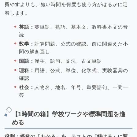
費やすよりも、短い時間を何度も使う方がはるかに定
着します。
英語：
英単語、熟語、基本文、教科書本文の音
読
数学：
計算問題、公式の確認、前に間違えた小
問の解き直し
国語：
漢字、語句、文法、古文単語
理科：
用語、公式、単位、化学式、実験器具の
確認
社会：
人物名、地名、年号、重要語句、一問一
答
【1時間の箱】学校ワークや標準問題を進
める
役割：授業の「わかる」を、テストの「解ける」に変