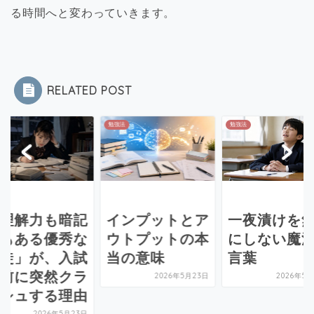
る時間へと変わっていきます。
RELATED POST
法
勉強法
勉強法
理解力も暗記
インプットとア
一夜漬けを
もある優秀な
ウトプットの本
にしない魔
徒」が、入試
当の意味
言葉
前に突然クラ
2026年5月23日
2026年5月
シュする理由
2026年5月23日